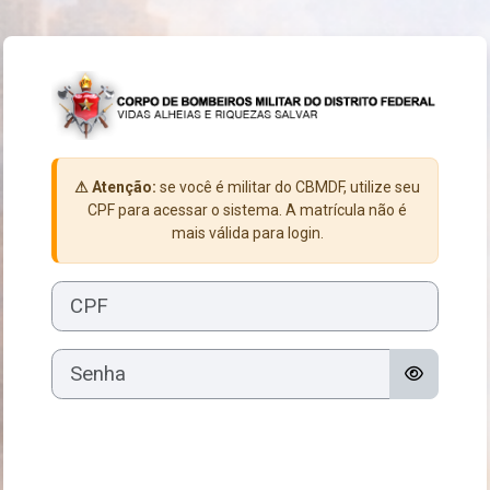
Ir para o conteúdo principal
Acesso a EaD / C
⚠ Atenção:
se você é militar do CBMDF, utilize seu
CPF para acessar o sistema. A matrícula não é
mais válida para login.
CPF
Senha