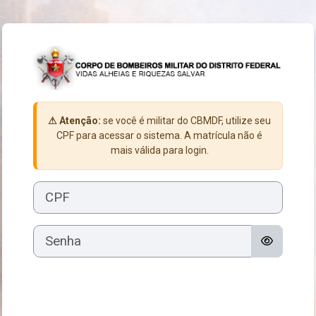
Ir para o conteúdo principal
Acesso a EaD / C
⚠ Atenção:
se você é militar do CBMDF, utilize seu
CPF para acessar o sistema. A matrícula não é
mais válida para login.
CPF
Senha